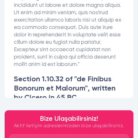
incididunt ut labore et dolore magna aliqua.
Ut enim ad minim veniam, quis nostrud
exercitation ullamco laboris nisi ut aliquip ex
ea commodo consequat. Duis aute irure
dolor in reprehenderit in voluptate velit esse
cillum dolore eu fugiat nulla pariatur.
Excepteur sint occaecat cupidatat non
proident, sunt in culpa qui officia deserunt
mollit anim id est laborum."
Section 1.10.32 of "de Finibus
Bonorum et Malorum", written
by Cicero in 45 BC
"Sed ut perspiciatis unde omnis iste natus
error sit voluptatem accusantium
Bize Ulaşabilirsiniz!
doloremque laudantium, totam rem aperiam,
Aktif iletişim adreslerimizden bize ulaşabilirsiniz.
eaque ipsa quae ab illo inventore veritatis et
quasi architecto beatae vitae dicta sunt