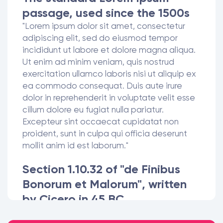
passage, used since the 1500s
"Lorem ipsum dolor sit amet, consectetur
adipiscing elit, sed do eiusmod tempor
incididunt ut labore et dolore magna aliqua.
Ut enim ad minim veniam, quis nostrud
exercitation ullamco laboris nisi ut aliquip ex
ea commodo consequat. Duis aute irure
dolor in reprehenderit in voluptate velit esse
cillum dolore eu fugiat nulla pariatur.
Excepteur sint occaecat cupidatat non
proident, sunt in culpa qui officia deserunt
mollit anim id est laborum."
Section 1.10.32 of "de Finibus
Bonorum et Malorum", written
by Cicero in 45 BC
"Sed ut perspiciatis unde omnis iste natus